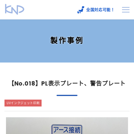
全国対応可能！
各種銘板の製作
製作事例
製作事例
保有設備
よくあるご質問
【No.018】PL表示プレート、警告プレート
会社概要
UVインクジェット印刷
お問い合わせ
採用情報