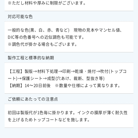
※ただし材料や厚みに制限がございます。
対応可能な色
一般的な色(黒、白、赤、青など) 現物の見本やマンセル値、
DIC等の色番号への近似調色も可能です。
※調色代が掛かる場合もございます。
製作工程と標準的な納期
【工程】製版→材料下処理→印刷→乾燥・焼付→吹付(トップコ
ート)→保護シート→成型(穴あけ、裁断、型抜き等)
【納期】14〜20日前後 ※数量や仕様によって異なります。
ご依頼にあたっての注意点
初回は製版代が1色毎に掛かります。インクの膜厚が薄く耐久性
を上げるためトップコートなどを施します。