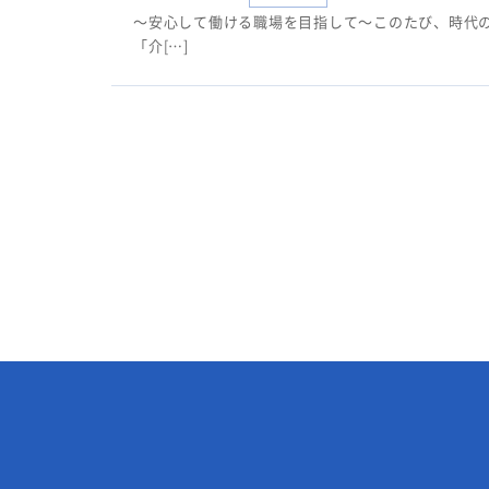
～安心して働ける職場を目指して～このたび、時代
「介[…]