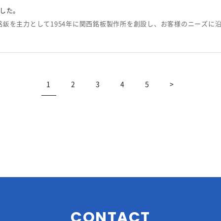
した。
銘鈑を主力として1954年に関西銘板製作所を創設し、お客様のニーズに
1
2
3
4
5
>
CONTACT